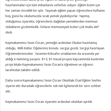
hazırlanmaları için tüm imkanlarını seferber ediyor. Eğitim bizim için
her zaman öncelikli bir iştir. Taşımalı eğitim yapan öğrencilere haftanın
beş günü bu okulumuzda sıcak yemek yiyebiliyorlar. Yapmış
olduğumuz ziyarette, öğrencilerin dağıtılan yemeklerden memnun
olduklarını gözlemledik. Onların memnuniyeti bizleri çok mutlu etti”
dedi.
Kaymakamımız Yasin Özcan, yemeğin ardından Okulun hazırlamış
olduğu, Milli Kültür Öğelerimiz konulu sergiyi gezdi. Sergiyi hazırlayan
Öğretmelerimizden Yasemin Köksal’ın ortaklarının da arasında yer
aldığı e-twinning peojesi 81 il, 81 masal projesi kapsamında bastırılan
proje kitabı Kaymakamımız Yasin Özcan’a öğretmen ve öğrenci
tarafından takdim edildi.
Daha sonra Kaymakamımız Yasin Özcan Okuldaki Özel Eğitim Sınıfını
ziyaret etti. Buradaki öğrencilerle tek-tek ilgilenerek bir süre sohbet
etti.
Kaymakamımız Yasin Özcan ziyaretin ardından okuldan ayrıldı.