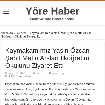
Yöre Haber
Sarıkaya Yöre Haber Gazetesi
Anasayfa
/
Güncel
/
Kaymakamımız Yasin Özcan Şehit Metin Arslan
İlköğretim Okulunu Ziyaret Etti
Kaymakamımız Yasin Özcan
Şehit Metin Arslan İlköğretim
Okulunu Ziyaret Etti
Kasım 6, 2019
Güncel
Bir yorum yaz
1,196 Görüntüleme
Kaymakamımız Yasin Özcan, beraberindeki İlçe Jandarma Komutanı
Teğmen Yuşa Kılınç , İlçe Emniyet Komiser Yardımcısı Yasin Yamur ve
Okul Müdürü Danyal İnce ile yemekhanede öğrencilerle beraber
tabldotta yemeğini alıp yiyen, Kaymakamımız Özcan, “Devletimiz,
öğrencilerimizin daha iyi bir eğitim ve daha iyi bir geleceğe