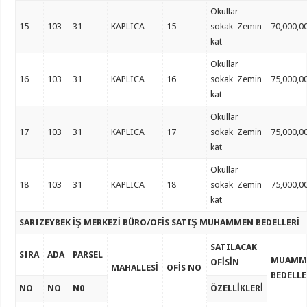
Okullar
15
103
31
KAPLICA
15
sokak Zemin
70,000,0
kat
Okullar
16
103
31
KAPLICA
16
sokak Zemin
75,000,0
kat
Okullar
17
103
31
KAPLICA
17
sokak Zemin
75,000,0
kat
Okullar
18
103
31
KAPLICA
18
sokak Zemin
75,000,0
kat
SARIZEYBEK İŞ MERKEZİ BÜRO/OFİS SATIŞ MUHAMMEN BEDELLERİ
SATILACAK
SIRA
ADA
PARSEL
MUAMM
OFİSİN
MAHALLESİ
OFİS NO
BEDELLE
NO
NO
N0
ÖZELLİKLERİ