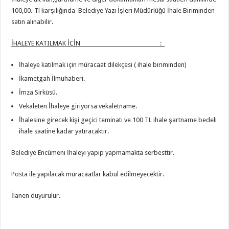
100,00.-Tl karşılığında Belediye Yazı İşleri Müdürlüğü İhale Biriminden
satın alınabilir.
İHALEYE KATILMAK İÇİN :
İhaleye katılmak için müracaat dilekçesi ( ihale biriminden)
İkametgah İlmuhaberi.
İmza Sirküsü.
Vekaleten İhaleye giriyorsa vekaletname.
İhalesine girecek kişi geçici teminatı ve 100 TL ihale şartname bedeli
ihale saatine kadar yatıracaktır.
Belediye Encümeni İhaleyi yapıp yapmamakta serbesttir.
Posta ile yapılacak müracaatlar kabul edilmeyecektir.
İlanen duyurulur.