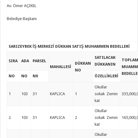
Av. Ömer AÇIKEL
Belediye Başkanı
SARIZEYBEK İŞ MERKEZİ DÜKKAN SATIŞ MUHAMMEN BEDELLERİ
SATILACAK
TOPLA
SIRA
ADA
PARSEL
DÜKKAN
DÜKKANIN
MAHALLESİ
MUAMM
NO
BEDELLE
NO
NO
N0
ÖZELLİKLERİ
Okullar
1
103
31
KAPLICA
1
sokak Zemin
335,000,
kat
Okullar
2
103
31
KAPLICA
2
sokak Zemin
165,000,
kat
Okullar