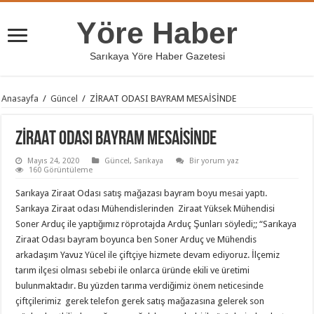
Yöre Haber
Sarıkaya Yöre Haber Gazetesi
Anasayfa
/
Güncel
/
ZİRAAT ODASI BAYRAM MESAİSİNDE
ZİRAAT ODASI BAYRAM MESAİSİNDE
Mayıs 24, 2020
Güncel
,
Sarıkaya
Bir yorum yaz
160 Görüntüleme
Sarıkaya Ziraat Odası satış mağazası bayram boyu mesai yaptı.
Sarıkaya Ziraat odası Mühendislerinden Ziraat Yüksek Mühendisi
Soner Arduç ile yaptığımız röprotajda Arduç Şunları söyledi;; “Sarıkaya
Ziraat Odası bayram boyunca ben Soner Arduç ve Mühendis
arkadaşım Yavuz Yücel ile çiftçiye hizmete devam ediyoruz. İlçemiz
tarım ilçesi olması sebebi ile onlarca üründe ekili ve üretimi
bulunmaktadır. Bu yüzden tarıma verdiğimiz önem neticesinde
çiftçilerimiz gerek telefon gerek satış mağazasına gelerek son