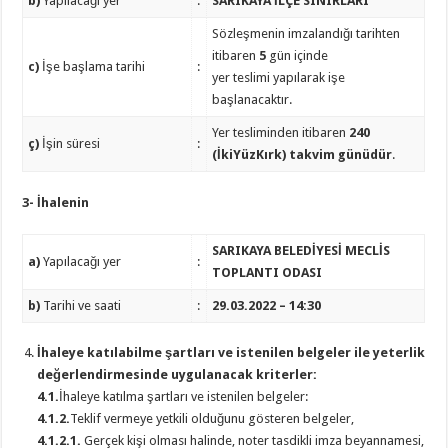
b)
Yapılacağı yer
:
SARIKAYA İLÇE SINIRLARI
Sözleşmenin imzalandığı tarihten
itibaren
5
gün içinde
c)
İşe başlama tarihi
:
yer teslimi yapılarak işe
başlanacaktır.
Yer tesliminden itibaren
240
ç)
İşin süresi
:
(İkiYüzKırk) takvim günüdür
.
3- İhalenin
SARIKAYA BELEDİYESİ MECLİS
a)
Yapılacağı yer
:
TOPLANTI ODASI
b)
Tarihi ve saati
:
29.03.2022 – 14:30
İhaleye katılabilme şartları ve istenilen belgeler ile yeterlik
değerlendirmesinde uygulanacak kriterler:
4.1.
İhaleye katılma şartları ve istenilen belgeler:
4.1.2.
Teklif vermeye yetkili olduğunu gösteren belgeler,
4.1.2.1.
Gerçek kişi olması halinde, noter tasdikli imza beyannamesi,