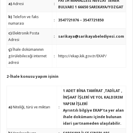
FATIH MAHALLESI NEVZAT SENER
a)
Adresi
:
BULVARI 1 66650 SARIKAYA/YOZGAT
b)
Telefon ve faks
:
3547721076 – 3547721850
numarası
c)
Elektronik Posta
:
sarikaya@sarikayabelediyesi.com
Adresi
ç)
İhale dokümanının
görülebileceği internet
:
https://ekap.kik.gov.tr/EKAP/
adresi
2-İhale konusu yapım işinin
1 ADET BİNA TAMİRAT ,TADİLAT ,
İNŞAAT İŞLERİ VE YOL KALDIRIM
YAPIM İŞLERİ
a)
Niteliği, türü ve miktarı
:
Ayrıntılı bilgiye EKAP’ta yer alan
ihale dokümanı içinde bulunan
idari şartnameden ulaşılabilir.