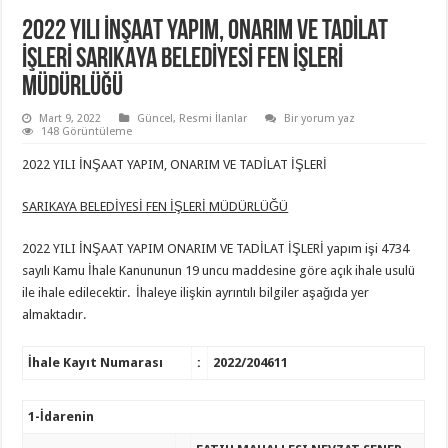
2022 YILI İNŞAAT YAPIM, ONARIM VE TADİLAT
İŞLERİ SARIKAYA BELEDİYESİ FEN İŞLERİ
MÜDÜRLÜĞÜ
Mart 9, 2022
Güncel
,
Resmi İlanlar
Bir yorum yaz
148 Görüntüleme
2022 YILI İNŞAAT YAPIM, ONARIM VE TADİLAT İŞLERİ
SARIKAYA BELEDİYESİ FEN İŞLERİ MÜDÜRLÜĞÜ
2022 YILI İNŞAAT YAPIM ONARIM VE TADİLAT İŞLERİ yapım işi 4734
sayılı Kamu İhale Kanununun 19 uncu maddesine göre açık ihale usulü
ile ihale edilecektir. İhaleye ilişkin ayrıntılı bilgiler aşağıda yer
almaktadır.
İhale Kayıt Numarası
:
2022/204611
1-İdarenin