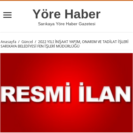
Yöre Haber
Sarıkaya Yöre Haber Gazetesi
Anasayfa
/
Güncel
/
2022 YILI İNŞAAT YAPIM, ONARIM VE TADİLAT İŞLERİ
SARIKAYA BELEDİYESİ FEN İŞLERİ MÜDÜRLÜĞÜ