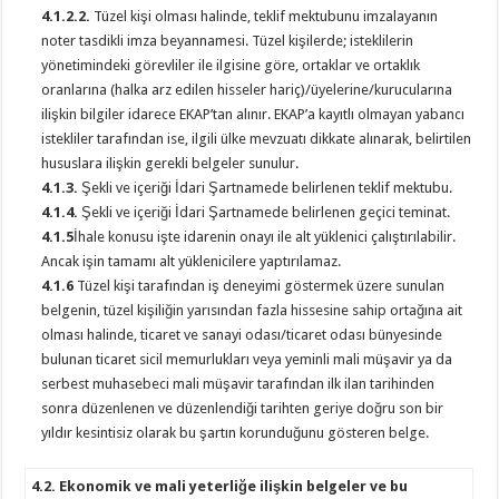
4.1.2.2.
Tüzel kişi olması halinde, teklif mektubunu imzalayanın
noter tasdikli imza beyannamesi. Tüzel kişilerde; isteklilerin
yönetimindeki görevliler ile ilgisine göre, ortaklar ve ortaklık
oranlarına (halka arz edilen hisseler hariç)/üyelerine/kurucularına
ilişkin bilgiler idarece EKAP’tan alınır. EKAP’a kayıtlı olmayan yabancı
istekliler tarafından ise, ilgili ülke mevzuatı dikkate alınarak, belirtilen
hususlara ilişkin gerekli belgeler sunulur.
4.1.3.
Şekli ve içeriği İdari Şartnamede belirlenen teklif mektubu.
4.1.4.
Şekli ve içeriği İdari Şartnamede belirlenen geçici teminat.
4.1.5
İhale konusu işte idarenin onayı ile alt yüklenici çalıştırılabilir.
Ancak işin tamamı alt yüklenicilere yaptırılamaz.
4.1.6
Tüzel kişi tarafından iş deneyimi göstermek üzere sunulan
belgenin, tüzel kişiliğin yarısından fazla hissesine sahip ortağına ait
olması halinde, ticaret ve sanayi odası/ticaret odası bünyesinde
bulunan ticaret sicil memurlukları veya yeminli mali müşavir ya da
serbest muhasebeci mali müşavir tarafından ilk ilan tarihinden
sonra düzenlenen ve düzenlendiği tarihten geriye doğru son bir
yıldır kesintisiz olarak bu şartın korunduğunu gösteren belge.
4.2. Ekonomik ve mali yeterliğe ilişkin belgeler ve bu