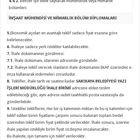
4.4.2.
Benzer işe denk sayılacak mühendislik veya mimarlık
bölümleri:
İNŞAAT MÜHENDİSİ VE MİMARLIK BÖLÜM DİPLOMALARI
5.
Ekonomik açıdan en avantajlı teklif sadece fiyat esasına göre
belirlenecektir.
6.
İhaleye sadece yerli istekliler katılabilecektir.
7.
İhale dokümanının görülmesi:
7.1.
İhale dokümanı, idarenin adresinde görülebilir.
7.2.
İhaleye teklif verecek olanların ihale dokümanını EKAP üzerinden e-
imza kullanarak indirmeleri zorunludur.
8.
Teklifler, ihale tarih ve saatine kadar
SARIKAYA BELEDİYESİ YAZI
İŞLERİ MÜDÜRLÜĞÜ İHALE BİRİMİ
adresine elden teslim
edilebileceği gibi, aynı adrese iadeli taahhütlü posta vasıtasıyla da
gönderilebilir.
9.
İstekliler tekliflerini, Her bir iş kaleminin miktarı ile bu iş kalemleri için
teklif edilen birim fiyatların çarpımı sonucu bulunan toplam bedel
üzerinden teklif birim fiyat şeklinde verilecektir. İhale sonucu, üzerine
ihale yapılan istekliyle birim fiyat sözleşme imzalanacaktır.
Bu ihalede, işin tamamı için teklif verilecektir.