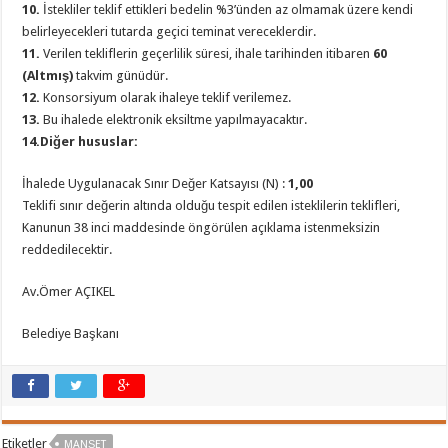
10.
İstekliler teklif ettikleri bedelin %3’ünden az olmamak üzere kendi
belirleyecekleri tutarda geçici teminat vereceklerdir.
11.
Verilen tekliflerin geçerlilik süresi, ihale tarihinden itibaren
60
(Altmış)
takvim günüdür.
12.
Konsorsiyum olarak ihaleye teklif verilemez.
13.
Bu ihalede elektronik eksiltme yapılmayacaktır.
14.Diğer hususlar:
İhalede Uygulanacak Sınır Değer Katsayısı (N) :
1,00
Teklifi sınır değerin altında olduğu tespit edilen isteklilerin teklifleri,
Kanunun 38 inci maddesinde öngörülen açıklama istenmeksizin
reddedilecektir.
Av.Ömer AÇIKEL
Belediye Başkanı
Etiketler
MANŞET