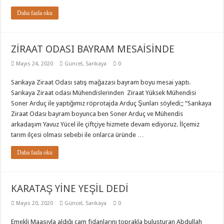
Daha fazla oku
ZİRAAT ODASI BAYRAM MESAİSİNDE
Mayıs 24, 2020
Güncel
,
Sarıkaya
0
Sarıkaya Ziraat Odası satış mağazası bayram boyu mesai yaptı.
Sarıkaya Ziraat odası Mühendislerinden Ziraat Yüksek Mühendisi
Soner Arduç ile yaptığımız röprotajda Arduç Şunları söyledi;; “Sarıkaya
Ziraat Odası bayram boyunca ben Soner Arduç ve Mühendis
arkadaşım Yavuz Yücel ile çiftçiye hizmete devam ediyoruz. İlçemiz
tarım ilçesi olması sebebi ile onlarca üründe …
Daha fazla oku
KARATAŞ YİNE YEŞİL DEDİ
Mayıs 20, 2020
Güncel
,
Sarıkaya
0
Emekli Maaşıyla aldığı çam fidanlarını toprakla buluşturan Abdullah