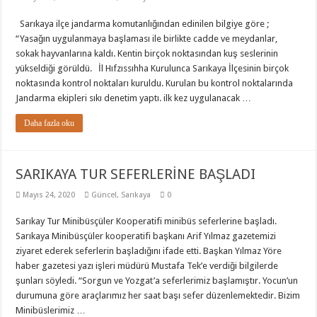
Sarıkaya ilçe jandarma komutanlığından edinilen bilgiye göre ;
“Yasağın uygulanmaya başlaması ile birlikte cadde ve meydanlar,
sokak hayvanlarına kaldı. Kentin birçok noktasından kuş seslerinin
yükseldiği görüldü. İl Hıfzıssıhha Kurulunca Sarıkaya İlçesinin birçok
noktasında kontrol noktaları kuruldu. Kurulan bu kontrol noktalarında
Jandarma ekipleri sıkı denetim yaptı. ilk kez uygulanacak …
Daha fazla oku
SARIKAYA TUR SEFERLERİNE BAŞLADI
Mayıs 24, 2020
Güncel
,
Sarıkaya
0
Sarıkay Tur Minibüsçüler Kooperatifi minibüs seferlerine başladı.
Sarıkaya Minibüsçüler kooperatifi başkanı Arif Yılmaz gazetemizi
ziyaret ederek seferlerin başladığını ifade etti. Başkan Yılmaz Yöre
haber gazetesi yazı işleri müdürü Mustafa Tek’e verdiği bilgilerde
şunları söyledi. “Sorgun ve Yozgat’a seferlerimiz başlamıştır. Yocun’un
durumuna göre araçlarımız her saat başı sefer düzenlemektedir. Bizim
Minibüslerimiz …