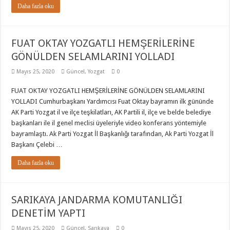
Daha fazla oku
FUAT OKTAY YOZGATLI HEMŞERİLERİNE
GÖNÜLDEN SELAMLARINI YOLLADI
Mayıs 25, 2020
Güncel
,
Yozgat
0
FUAT OKTAY YOZGATLI HEMŞERİLERİNE GÖNÜLDEN SELAMLARINI
YOLLADI Cumhurbaşkanı Yardımcısı Fuat Oktay bayramın ilk gününde
AK Parti Yozgat il ve ilçe teşkilatları, AK Partili il, ilçe ve belde belediye
başkanları ile il genel meclisi üyeleriyle video konferans yöntemiyle
bayramlaştı. Ak Parti Yozgat İl Başkanlığı tarafından, Ak Parti Yozgat İl
Başkanı Çelebi …
Daha fazla oku
SARIKAYA JANDARMA KOMUTANLIĞI
DENETİM YAPTI
Mayıs 25, 2020
Güncel
,
Sarıkaya
0