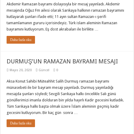
Akdemir Ramazan bayramı dolayısıyla bir mesaj yayınladı. Akdemir
mesajında Oğuz Fm ailesi olarak Sarıkaya halkının ramazan bayramını
kutlayarak şunları ifade etti; 11 ayın sultan Ramazan-ı şerifi
tamamlamanın gururu içerisindeyiz. Türk islam aleminin Ramazan
bayramını kutluyorum. Eş dost akrabaları ile birlikte …
Daha fazla oku
DURMUŞ’UN RAMAZAN BAYRAMI MESAJI
Mayıs 20, 2020
Güncel
0
Aksa Konut Sahibi Müteahhit Salih Durmuş ramazan bayramı
münasebeti ile bir bayram mesajı yayınladı. Durmuş yayınladığı
mesajda şunları söyledi; Sevgili Sarıkaya halkı öncelikle Salı günü
gönüllerimizi imanla dolduran bin yılda hayırlı Kadir gecesini kutladık.
Tüm Sarıkaya halkı başta olmak üzere İslam aleminin geçmiş kadir
gecesini kutluyorum. Bir kaç gün sonra …
Daha fazla oku