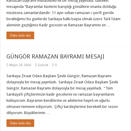
Ramazan bayramı münasebeti ile bir mesaj yayınladı. Gültekin
mesajında “Bayramlar küslerin barıştığı gönüllerin imanla dolduğu
müstesna zamanlardandır. 11 ayın sultan ramazan-ı şerifi geride
bıraktığımız bu günlerde Sarıkaya halkı başta olmak üzere Türk İslam
aleminin geçtiğimiz Kadir gecesini ve Ramazan Bayramını en …
Daha fazla oku
GÜNGÖR RAMAZAN BAYRAMI MESAJI
Mayıs 20, 2020
Güncel
0
Sarıkaya Ziraat Odası Başkanı Şevki Güngör, Ramazan Bayramı
dolayısıyla bir mesaj yayınladı. Sarıkaya Ziraat Odası Başkanı Şevki
Güngör, Ramazan Bayramı dolayısıyla bir mesaj yayınladı. “Tüm
Sarıkaya’lı çiftçilerimizin kadir gecelerini ve ramazan bayramlarını
kutluyorum. Bayramın kendilerine ve ailelerine hayırlı ve uğurlu
olmasını temenni ediyorum. Çiftçi kardeşlerime bereketli bir sezon
diliyorum. Büyüklerimin …
Daha fazla oku