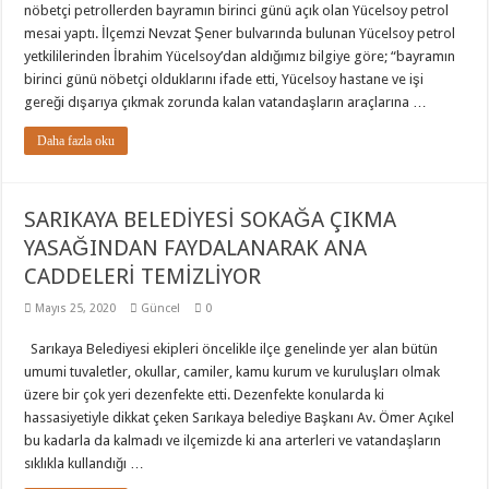
nöbetçi petrollerden bayramın birinci günü açık olan Yücelsoy petrol
mesai yaptı. İlçemzi Nevzat Şener bulvarında bulunan Yücelsoy petrol
yetkililerinden İbrahim Yücelsoy’dan aldığımız bilgiye göre; “bayramın
birinci günü nöbetçi olduklarını ifade etti, Yücelsoy hastane ve işi
gereği dışarıya çıkmak zorunda kalan vatandaşların araçlarına …
Daha fazla oku
SARIKAYA BELEDİYESİ SOKAĞA ÇIKMA
YASAĞINDAN FAYDALANARAK ANA
CADDELERİ TEMİZLİYOR
Mayıs 25, 2020
Güncel
0
Sarıkaya Belediyesi ekipleri öncelikle ilçe genelinde yer alan bütün
umumi tuvaletler, okullar, camiler, kamu kurum ve kuruluşları olmak
üzere bir çok yeri dezenfekte etti. Dezenfekte konularda ki
hassasiyetiyle dikkat çeken Sarıkaya belediye Başkanı Av. Ömer Açıkel
bu kadarla da kalmadı ve ilçemizde ki ana arterleri ve vatandaşların
sıklıkla kullandığı …