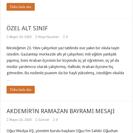
Daha fazla oku
ÖZEL ALT SINIF
Mayıs 20, 2020
Köşe Yazarları
0
Mesleğimin 23. Yılını çalışırken yaz tatilinde eve yakın bir okula tayin
istedim. Gaziantep merkezde altı yıl çalışırken; mili eğitim yanlışlık
yapmış, beni Araban ilçesinin bir köyünde üç yıl öğretmen, üç yıl da
müdür yardımcısı olarak çalıştırmış. Halbuki; Araban ilçesine hiç
gitmedim. Bu nedenle puanım da bir hayli yükselmiş, istediğim okulda
…
Daha fazla oku
AKDEMİR’İN RAMAZAN BAYRAMI MESAJI
Mayıs 20, 2020
Güncel
0
Oğuz Medya AŞ. yönetim kurulu başkanı Oğuz Fm Sahibi Oğuzhan