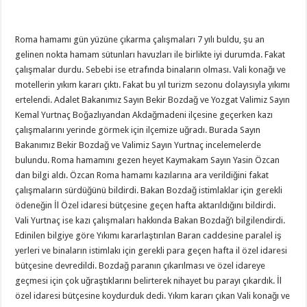
Roma hamamı gün yüzüne çıkarma çalışmaları 7 yılı buldu, şu an
gelinen nokta hamam sütunları havuzları ile birlikte iyi durumda. Fakat
çalışmalar durdu. Sebebi ise etrafında binaların olması. Vali konağı ve
motellerin yıkım kararı çıktı. Fakat bu yıl turizm sezonu dolayısıyla yıkımı
ertelendi. Adalet Bakanımız Sayın Bekir Bozdağ ve Yozgat Valimiz Sayın
Kemal Yurtnaç Boğazlıyandan Akdağmadeni ilçesine geçerken kazı
çalışmalarını yerinde görmek için ilçemize uğradı. Burada Sayın
Bakanımız Bekir Bozdağ ve Valimiz Sayın Yurtnaç incelemelerde
bulundu. Roma hamamını gezen heyet Kaymakam Sayın Yasin Özcan
dan bilgi aldı. Özcan Roma hamamı kazılarına ara verildiğini fakat
çalışmaların sürdüğünü bildirdi. Bakan Bozdağ istimlaklar için gerekli
ödeneğin İl Özel idaresi bütçesine geçen hafta aktarıldığını bildirdi.
Vali Yurtnaç ise kazı çalışmaları hakkında Bakan Bozdağ’ı bilgilendirdi.
Edinilen bilgiye göre Yıkımı kararlaştırılan Baran caddesine paralel iş
yerleri ve binaların istimlakı için gerekli para geçen hafta il özel idaresi
bütçesine devredildi. Bozdağ paranın çıkarılması ve özel idareye
geçmesi için çok uğraştıklarını belirterek nihayet bu parayı çıkardık. İl
özel idaresi bütçesine koydurduk dedi. Yıkım kararı çıkan Vali konağı ve