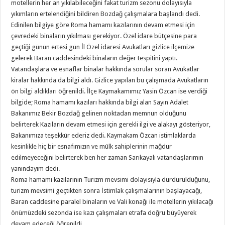
motellerin her an yıkılabileceğini fakat turizm sezonu dolayısıyla
yıkımların ertelendiğini bildiren Bozdağ çalışmalara başlandı dedi.
Edinilen bilgiye göre Roma hamamı kazılarının devam etmesi için
çevredeki binaların yıkılması gerekiyor. Özel idare bütçesine para
geçtiği günün ertesi gün İl Özel idaresi Avukatları gizlice ilçemize
gelerek Baran caddesindeki binaların değer tespitini yaptı.
Vatandaşlara ve esnaflar binalar hakkında sorular soran Avukatlar
kiralar hakkında da bilgi aldı. Gizlice yapılan bu çalışmada Avukatların
ön bilgi aldıkları öğrenildi. İlçe Kaymakamımız Yasin Özcan ise verdiği
bilgide; Roma hamamı kazıları hakkında bilgi alan Sayın Adalet
Bakanımız Bekir Bozdağ gelinen noktadan memnun olduğunu
belirterek Kazıların devam etmesi için gerekli ilgi ve alakayı gösteriyor,
Bakanımıza teşekkür ederiz dedi. Kaymakam Özcan istimlaklarda
kesinlikle hiç bir esnafımızın ve mülk sahiplerinin mağdur
edilmeyeceğini belirterek ben her zaman Sarıkayalı vatandaşlarımın
yanındayım dedi.
Roma hamamı kazılarının Turizm mevsimi dolayısıyla durdurulduğunu,
turizm mevsimi geçtikten sonra İstimlak çalışmalarının başlayacağı,
Baran caddesine paralel binaların ve Vali konağı ile motellerin yıkılacağı
önümüzdeki sezonda ise kazı çalışmaları etrafa doğru büyüyerek
devam edeceği öğrenildi.